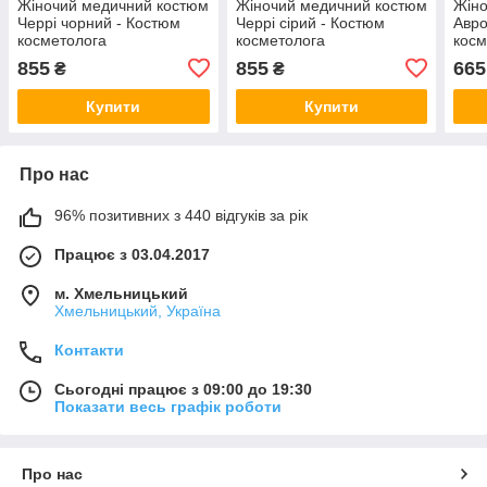
Жіночий медичний костюм
Жіночий медичний костюм
Жіно
Черрі чорний - Костюм
Черрі сірий - Костюм
Авро
косметолога
косметолога
косм
мас
855
855
665
₴
₴
Купити
Купити
Про нас
96% позитивних з 440 відгуків за рік
Працює з 03.04.2017
м. Хмельницький
Хмельницький, Україна
Контакти
Сьогодні працює з 09:00 до 19:30
Показати весь графік роботи
Про нас