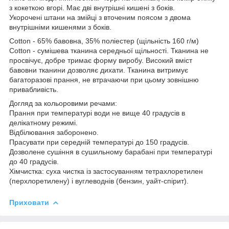
з кокеткою вгорі. Має дві внутрішні кишені з боків.
Укорочені штани на змійці з вточеним поясом з двома
внутрішніми кишенями з боків.
Cotton - 65% бавовна, 35% поліестер (щільність 160 г/м)
Cotton - сумішева тканина середньої щільності. Тканина не
просвічує, добре тримає форму виробу. Високий вміст
бавовни тканини дозволяє дихати. Тканина витримує
багаторазові прання, не втрачаючи при цьому зовнішню
привабливість.
Догляд за кольоровими речами:
Прання при температурі води не вище 40 градусів в
делікатному режимі.
Відбілювання заборонено.
Прасувати при середній температурі до 150 градусів.
Дозволене сушіння в сушильному барабані при температурі
до 40 градусів.
Хімчистка: суха чистка із застосуванням тетрахлоретилен
(перхлоретилену) і вуглеводнів (бензин, уайт-спірит).
Приховати