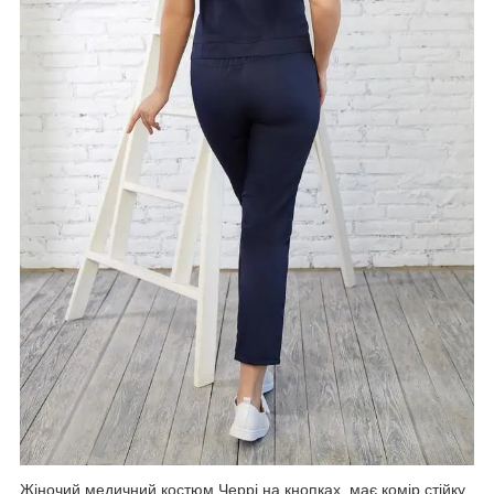
Жіночий медичний костюм Черрі на кнопках, має комір стійку