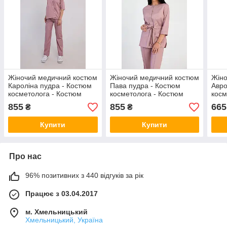
Жіночий медичний костюм
Жіночий медичний костюм
Жіно
Кароліна пудра - Костюм
Пава пудра - Костюм
Авро
косметолога - Костюм
косметолога - Костюм
косм
масажиста
масажиста
мас
855
855
665
₴
₴
Купити
Купити
Про нас
96% позитивних з 440 відгуків за рік
Працює з 03.04.2017
м. Хмельницький
Хмельницький, Україна