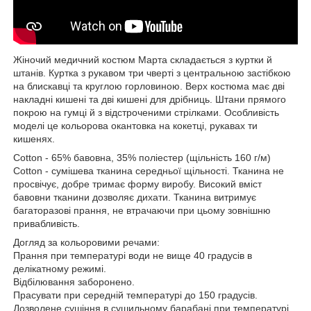
Жіночий медичний костюм Марта складається з куртки й
штанів. Куртка з рукавом три чверті з центральною застібкою
на блискавці та круглою горловиною. Верх костюма має дві
накладні кишені та дві кишені для дрібниць. Штани прямого
покрою на гумці й з відстроченими стрілками. Особливість
моделі це кольорова окантовка на кокетці, рукавах ти
кишенях.
Cotton - 65% бавовна, 35% поліестер (щільність 160 г/м)
Cotton - сумішева тканина середньої щільності. Тканина не
просвічує, добре тримає форму виробу. Високий вміст
бавовни тканини дозволяє дихати. Тканина витримує
багаторазові прання, не втрачаючи при цьому зовнішню
привабливість.
Догляд за кольоровими речами:
Прання при температурі води не вище 40 градусів в
делікатному режимі.
Відбілювання заборонено.
Прасувати при середній температурі до 150 градусів.
Дозволене сушіння в сушильному барабані при температурі