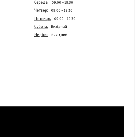
Середа
09:00
19:30
Четвер
09:00
19:30
Пʼятниця
09:00
19:30
Субота
Вихідний
Неділя
Вихідний
Жіночий лляний медичний
костюм Анастасія хакі -
Костюм косметолога -
Костюм масажиста
Готово до відправки
1 010 ₴
КУПИТИ
КУПИТИ З