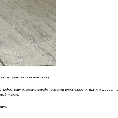
також примітна гумками знизу.
ує, добре тримає форму виробу. Високий вміст бавовни тканини дозволяє
вабливість.
имі.