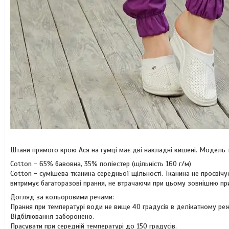
Штани прямого крою Ася на гумці має дві накладні кишені. Модель 
Cotton - 65% бавовна, 35% поліестер (щільність 160 г/м)
Cotton - сумішева тканина середньої щільності. Тканина не просвіч
витримує багаторазові прання, не втрачаючи при цьому зовнішню при
Догляд за кольоровими речами:
Прання при температурі води не вище 40 градусів в делікатному реж
Відбілювання заборонено.
Прасувати при середній температурі до 150 градусів.