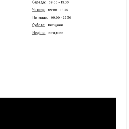
Середа
09:00
19:30
Четвер
09:00
19:30
Пʼятниця
09:00
19:30
Субота
Вихідний
Неділя
Вихідний
Жіночі медичний штани
Ася гумка фіолетові -
Одяг косметолога
Готово до відправки
440 ₴
КУПИТИ
КУПИТИ З