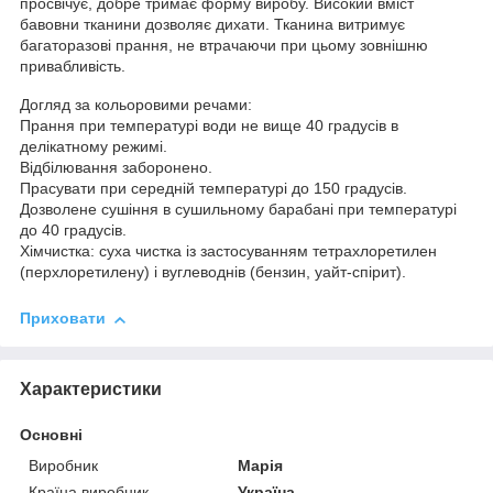
просвічує, добре тримає форму виробу. Високий вміст
бавовни тканини дозволяє дихати. Тканина витримує
багаторазові прання, не втрачаючи при цьому зовнішню
привабливість.
Догляд за кольоровими речами:
Прання при температурі води не вище 40 градусів в
делікатному режимі.
Відбілювання заборонено.
Прасувати при середній температурі до 150 градусів.
Дозволене сушіння в сушильному барабані при температурі
до 40 градусів.
Хімчистка: суха чистка із застосуванням тетрахлоретилен
(перхлоретилену) і вуглеводнів (бензин, уайт-спірит).
Приховати
Характеристики
Основні
Виробник
Марія
Країна виробник
Україна