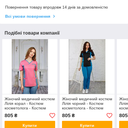
Повернення товару впродовж 14 днів за домовленістю
Всі умови повернення
Подібні товари компанії
Жіночий медичний костюм
Жіночий медичний костюм
Жіно
Лілія корал - Костюм
Лілія чорний - Костюм
Лілі
косметолога - Костюм
косметолога - Костюм
косм
масажиста
масажиста
мас
805
805
805
₴
₴
Купити
Купити