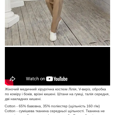
Жіночий медичний хірургічна костюм Лілія, V-виріз, обробка
по коміру і боків, врізні кишені. Штани на гумці, талія середня,
дві накладних кишені.
Cotton - 65% бавовна, 35% поліестер (щільність 160 г/м)
Cotton - сумішева тканина середньої щільності. Тканина не