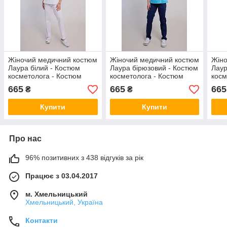
Жіночий медичний костюм
Жіночий медичний костюм
Жіно
Лаура білий - Костюм
Лаура бірюзовий - Костюм
Лаур
косметолога - Костюм
косметолога - Костюм
косм
масажиста
масажиста
мас
665
665
665
₴
₴
Купити
Купити
Про нас
96% позитивних з 438 відгуків за рік
Працює з 03.04.2017
м. Хмельницький
Хмельницький, Україна
Контакти