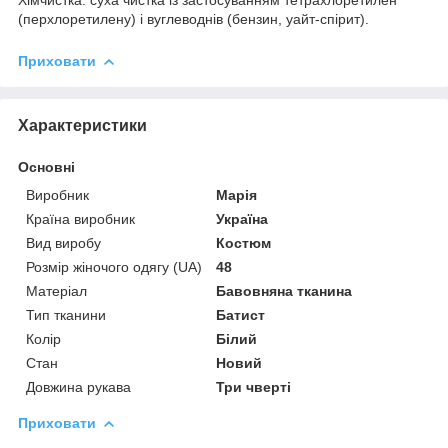
Хімчистка: суха чистка із застосуванням тетрахлоретилен
(перхлоретилену) і вуглеводнів (бензин, уайт-спірит).
Приховати
Характеристики
Основні
Виробник
Марія
Країна виробник
Україна
Вид виробу
Костюм
Розмір жіночого одягу (UA)
48
Матеріал
Бавовняна тканина
Тип тканини
Батист
Колір
Білий
Стан
Новий
Довжина рукава
Три чверті
Приховати