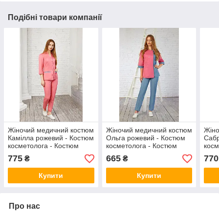
Подібні товари компанії
Жіночий медичний костюм
Жіночий медичний костюм
Жіно
Камілла рожевий - Костюм
Ольга рожевий - Костюм
Сабр
косметолога - Костюм
косметолога - Костюм
косм
масажиста
масажиста
мас
775
665
770
₴
₴
Купити
Купити
Про нас