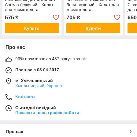
Ангела бежевий - Халат
Леся рожевий - Халат для
Сюза
для косметолога
косметолога
для 
575
705
650
₴
₴
Купити
Купити
Про нас
96% позитивних з 437 відгуків за рік
Працює з 03.04.2017
м. Хмельницький
Хмельницький, Україна
Контакти
Сьогодні вихідний
Показати весь графік роботи
Про нас