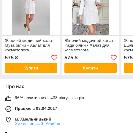
Жіночий медичний халат
Жіночий медичний халат
Жіно
Муза білий - Халат для
Рада білий - Халат для
Ешлі
косметолога
косметолога
косм
575
575
575
₴
₴
Купити
Купити
Про нас
96% позитивних з 438 відгуків за рік
Працює з 03.04.2017
м. Хмельницький
Хмельницький, Україна