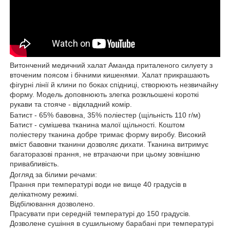
Витончений медичний халат Аманда приталеного силуету з
вточеним поясом і бічними кишенями. Халат прикрашають
фігурні лінії й клини по боках спідниці, створюють незвичайну
форму. Модель доповнюють злегка розкльошені короткі
рукави та стояче - відкладний комір.
Батист - 65% бавовна, 35% поліестер (щільність 110 г/м)
Батист - сумішева тканина малої щільності. Коштом
поліестеру тканина добре тримає форму виробу. Високий
вміст бавовни тканини дозволяє дихати. Тканина витримує
багаторазові прання, не втрачаючи при цьому зовнішню
привабливість.
Догляд за білими речами:
Прання при температурі води не вище 40 градусів в
делікатному режимі.
Відбілювання дозволено.
Прасувати при середній температурі до 150 градусів.
Дозволене сушіння в сушильному барабані при температурі