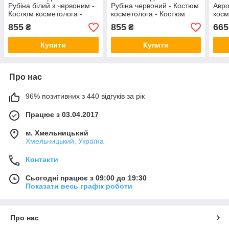
Рубіна білий з червоним -
Рубіна червоний - Костюм
Авро
Костюм косметолога -
косметолога - Костюм
косм
Костюм масажиста
масажиста
мас
855
855
665
₴
₴
Купити
Купити
Про нас
96% позитивних з 440 відгуків за рік
Працює з 03.04.2017
м. Хмельницький
Хмельницький, Україна
Контакти
Сьогодні працює з 09:00 до 19:30
Показати весь графік роботи
Про нас