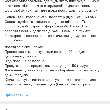
костюма універсальний для будь-якого типу фігури й може
стати незамінною річчю в гардеробі як для власниць
ідеальної фігури, так і для дівчат нестандартного розміру.
Cotton - 65% бавовна, 35% поліестер (щільність 160 г/м)
Cotton - сумішева тканина середньої щільності. Тканина не
просвічує, добре тримає форму виробу. Високий вміст
бавовни тканини дозволяє дихати. Тканина витримує
багаторазові прання, не втрачаючи при цьому зовнішню
привабливість.
Догляд за білими речами:
Прання при температурі води не вище 40 градусів в
делікатному режимі.
Відбілювання дозволено.
Прасувати при середній температурі до 150 градусів.
Дозволене сушіння в сушильному барабані при температурі
до 40 градусів.
Хімчистка: суха чистка із застосуванням тетрахлоретилен
(перхлоретилену) і вуглеводнів (бензин, уайт-спірит).
Приховати